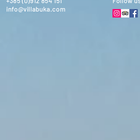
+385 (0)912 854 151
Follow u
info@villabuka.com