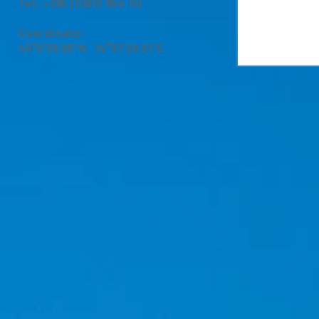
Tel: +385 (0)912 854 151
Coordinate:
45°0'39.95"N 14°37'26.51"E