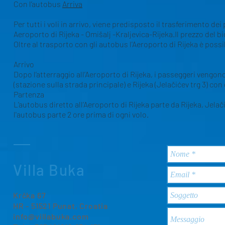
Con l’autobus
Arriva
Per tutti i voli in arrivo, viene predisposto il trasferimento de
Aeroporto di Rijeka - Omišalj -Kraljevica-Rijeka.Il prezzo del bi
Oltre al trasporto con gli autobus l'Aeroporto di Rijeka è poss
Arrivo
Dopo l’atterraggio all’Aeroporto di Rijeka, i passeggeri vengono
(stazione sulla strada principale) e Rijeka (Jelačićev trg 3) con
Partenza
L’autobus diretto all’Aeroporto di Rijeka parte da Rijeka, Jelači
l'autobus parte 2 ore prima di ogni volo.
Villa Buka
Krčka 67
HR - 51521 Punat, Croatia
info@villabuka.com